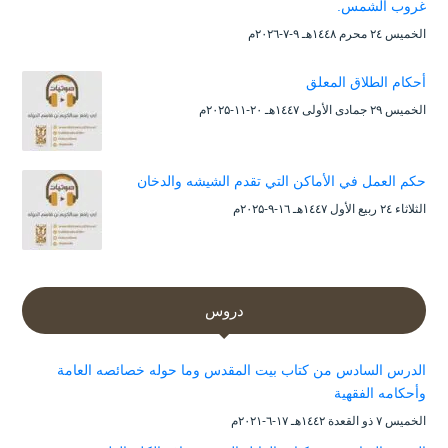
غروب الشمس.
الخميس ۲٤ محرم ۱٤٤۸هـ ۹-۷-۲۰۲٦م
أحكام الطلاق المعلق
الخميس ۲۹ جمادى الأولى ۱٤٤۷هـ ۲۰-۱۱-۲۰۲۵م
حكم العمل في الأماكن التي تقدم الشيشه والدخان
الثلاثاء ۲٤ ربيع الأول ۱٤٤۷هـ ۱٦-۹-۲۰۲۵م
دروس
الدرس السادس من كتاب بيت المقدس وما حوله خصائصه العامة
وأحكامه الفقهية
الخميس ۷ ذو القعدة ۱٤٤۲هـ ۱۷-٦-۲۰۲۱م