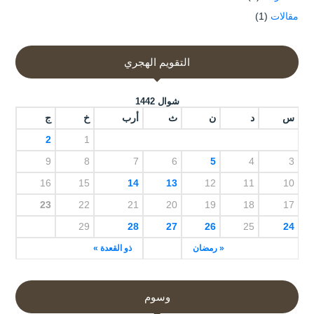
مقالات
(1)
التقويم الهجري
شوال 1442
س
د
ن
ث
أرب
خ
ج
2
1
9
8
7
6
5
4
3
16
15
14
13
12
11
10
23
22
21
20
19
18
17
29
28
27
26
25
24
« رمضان
ذو القعدة »
وسوم