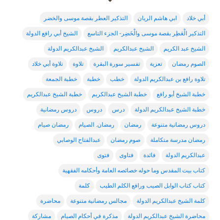
أبي خلاد
ابي هاشم الريان
التذكير العطر بقصة موسى والخضر
التذكير الْعَطِر بقصة موسى والْخَضِر- الجزء التاسع
الشيخ أبي رافع الدولة
الشيخ عبد الكريم
الشيخ عبدالكريم
الشيخ عبدالكريم الدولة
الصوم رمضان
تعزية
تفسير سورة البقرة
تلاوة
تلاوة أبي خلاد
تلاوة رافع بن عبدالكريم الدولة
خطب
خطبة
خطبة الجمعة
خطبة الشيخ أبو رافع
خطبة الشيخ عبدالكربم
خطبة الشيخ عبدالكريم
خطبة الشيخ عبدالكريم الدولة
درس
دروس
دروس رمضانية
دروس رمضانية متنوعة
رمضان
رمضان. الصيام
رمضان صيام
رمضان مدرسة متكاملة
صوم رمضان
عبدالفتاح الوصابي
عبدالكريم الدولة
فائدة
فتاوى
فتوى
كتاب بيت المقدس وما حوله خصائصه العامة وأحكامه الفقهية
كتاب كتاب الوابل الصيب ورافع الكلم الطيب
كلمة
كلمة الشيخ عبدالكريم الدولة
مجالس رمضانية متنوعة
محاضرة
محاضرة الشيخ عبدالكريم الدولة
مذكرة في أحكام الصيام
مشاركة