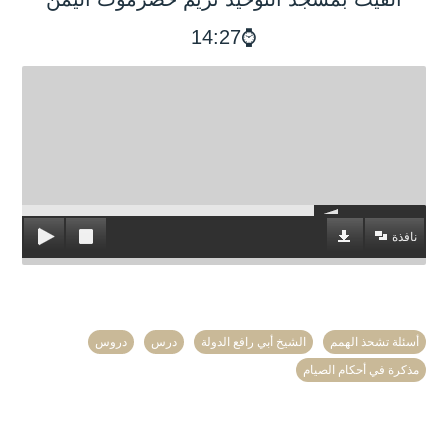
⌚14:27
نافذة
أسئلة تشحذ الهمم
الشيخ أبي رافع الدولة
درس
دروس
مذكرة في أحكام الصيام