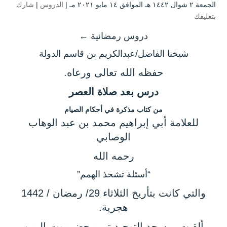
الجمعة ۲ شوال ۱٤٤۲ هـ الموافق ۱٤ مايو ۲۰۲۱ مـ |
الدروس
|
شارك
بتعليقك
دروس رمضانية ←
شيخنا الفاضل/عبدالكريم بن قاسم الدولة
حفظه الله تعالى ورعاه.
درس بعد صلاة العصر
من كتاب مذكرة في أحكام الصيام
للعلامة أبي إبراهيم محمد بن عبد الوهاب
الوصابي
رحمه الله
“أسئلة تشحذ الهمم”
والتي كانت بتأريخ الثلاثاء 29/ رمضان / 1442
هجرية.
ألقيت بمسجد التوحيد تريم حضرموت اليمن