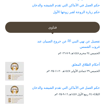
حكم العمل في الأماكن التي تقدم الشيشه والدخان
حكم زيارة الزوجة لقبر زوجها الأول
فتاوى
تفصيل عن نهي النبي ﷺ عن خروج الصبيان عند
غروب الشمس.
الخميس ۲٤ محرم ۱٤٤۸هـ ۹-۷-۲۰۲٦م
أحكام الطلاق المعلق
الخميس ۲۹ جمادى الأولى ۱٤٤۷هـ ۲۰-۱۱-۲۰۲۵م
حكم العمل في الأماكن التي تقدم الشيشه والدخان
الثلاثاء ۲٤ ربيع الأول ۱٤٤۷هـ ۱٦-۹-۲۰۲۵م