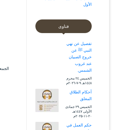
الأول
فتاوى
تفصيل عن نهي
النبي ﷺ عن
خروج الصبيان
عند غروب
الجمعة ۲ شوال ۱٤٤۲ هـ الموافق ۱٤ م
الشمس.
الخميس ۲٤ محرم
۱٤٤۸هـ ۹-۷-۲۰۲٦م
أحكام الطلاق
المعلق
الخميس ۲۹ جمادى
الأولى ۱٤٤۷هـ
۲۰-۱۱-۲۰۲۵م
حكم العمل في