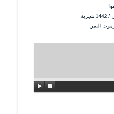
وا”
رموت اليمن