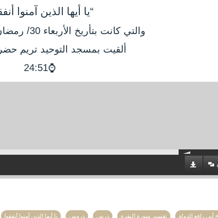
“يا أيها الذين آمنوا أنفق
والتي كانت بتأريخ الأربعاء 30/ رمضان / 1442 هجرية.
ألقيت بمسجد التوحيد تريم حض
⌚24:51
 أبي رافع الدولة
تفسير سورة البقرة
درس
دروس
يا أيها الذين آمنوا أنفقوا