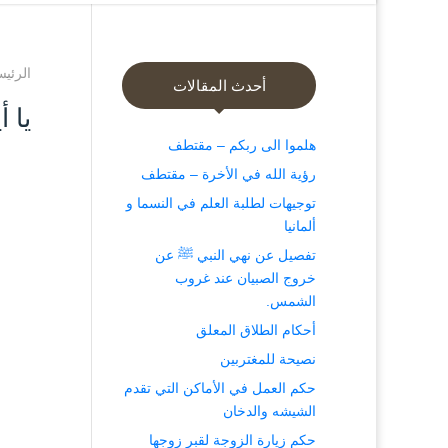
الرئيس
أحدث المقالات
يا أ
هلموا الى ربكم – مقتطف
رؤية الله في الأخرة – مقتطف
توجيهات لطلبة العلم في النسما و
ألمانيا
تفصيل عن نهي النبي ﷺ عن
خروج الصبيان عند غروب
الشمس.
أحكام الطلاق المعلق
نصيحة للمغتربين
حكم العمل في الأماكن التي تقدم
الشيشه والدخان
حكم زيارة الزوجة لقبر زوجها