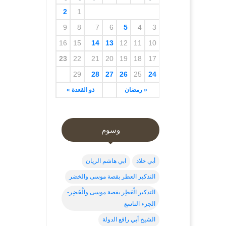
2
1
9
8
7
6
5
4
3
16
15
14
13
12
11
10
23
22
21
20
19
18
17
29
28
27
26
25
24
« رمضان
ذو القعدة »
وسوم
أبي خلاد
ابي هاشم الريان
التذكير العطر بقصة موسى والخضر
التذكير الْعَطِر بقصة موسى والْخَضِر-
الجزء التاسع
الشيخ أبي رافع الدولة