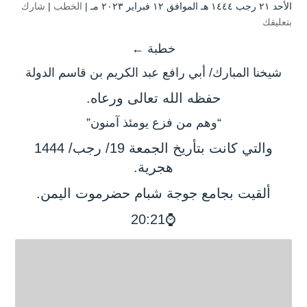
الأحد ۲۱ رجب ۱٤٤٤ هـ الموافق ۱۲ فبراير ۲۰۲۳ مـ |
الخطب
|
شارك
بتعليقك
خطبة ←
شيخنا المبارك/ أبي رافع عبد الكريم بن قاسم الدولة
حفظه الله تعالى ورعاه.
“وهم من فزع يومئذ آمنون”
والتي كانت بتأريخ الجمعة 19/ رجب/ 1444
هجرية.
ألقيت ب
جامع جوجة شبام حضرموت اليمن.
⌚20:21