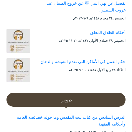
تفصيل عن نهي النبي ﷺ عن خروج الصبيان عند
غروب الشمس.
الخميس ۲٤ محرم ۱٤٤۸هـ ۹-۷-۲۰۲٦م
أحكام الطلاق المعلق
الخميس ۲۹ جمادى الأولى ۱٤٤۷هـ ۲۰-۱۱-۲۰۲۵م
حكم العمل في الأماكن التي تقدم الشيشه والدخان
الثلاثاء ۲٤ ربيع الأول ۱٤٤۷هـ ۱٦-۹-۲۰۲۵م
دروس
الدرس السادس من كتاب بيت المقدس وما حوله خصائصه العامة
وأحكامه الفقهية