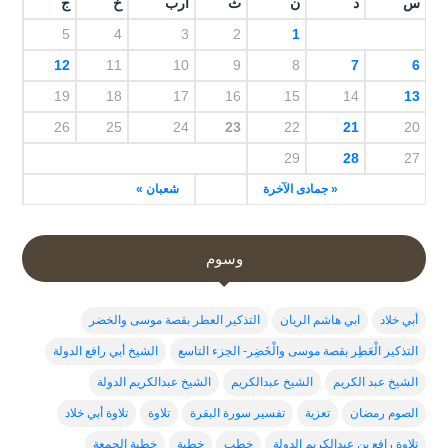
س
د
ن
ث
أرب
خ
ج
5
4
3
2
1
12
11
10
9
8
7
6
19
18
17
16
15
14
13
26
25
24
23
22
21
20
29
28
27
« جمادى الآخرة
شعبان »
وسوم
أبي خلاد
ابي هاشم الريان
التذكير العطر بقصة موسى والخضر
التذكير الْعَطِر بقصة موسى والْخَضِر- الجزء التاسع
الشيخ أبي رافع الدولة
الشيخ عبد الكريم
الشيخ عبدالكريم
الشيخ عبدالكريم الدولة
الصوم رمضان
تعزية
تفسير سورة البقرة
تلاوة
تلاوة أبي خلاد
تلاوة رافع بن عبدالكريم الدولة
خطب
خطبة
خطبة الجمعة