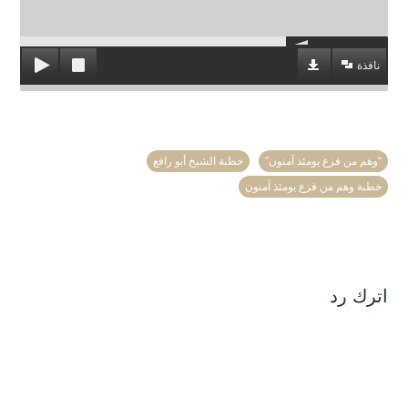
نافذة
“وهم من فزع يومئذ آمنون”
خطبة الشيخ أبو رافع
خطبة وهم من فزع يومئذ آمنون
اترك رد