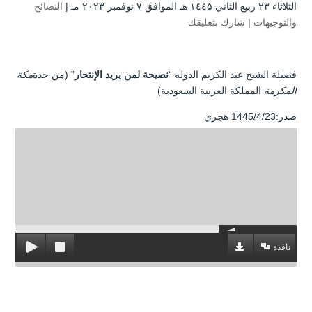
الثلاثاء ۲۳ ربيع الثاني ۱٤٤۵ هـ الموافق ۷ نوفمبر ۲۰۲۳ مـ |
النصائح
والتوجيهات
|
شارك بتعليقك
فضيلة الشيخ عبد الكريم الدوله “
نصيحة لمن يريد الإنتحار
” (من جدة
مكة
المكرمة
المملكة العربية السعودية)
صدر:1445/4/23 هجري
نافذة