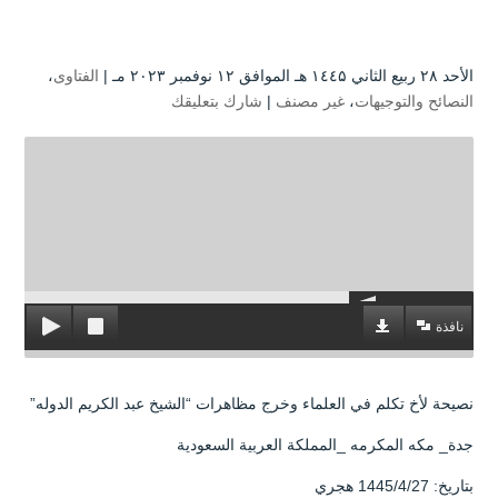
الأحد ۲۸ ربيع الثاني ۱٤٤۵ هـ الموافق ۱۲ نوفمبر ۲۰۲۳ مـ |
الفتاوى
،
النصائح والتوجيهات
،
غير مصنف
|
شارك بتعليقك
نافذة
نصيحة لأخ تكلم في العلماء وخرج مظاهرات “الشيخ عبد الكريم الدوله”
جدة_ مكه المكرمه _المملكة العربية السعودية
بتاريخ: 1445/4/27 هجري