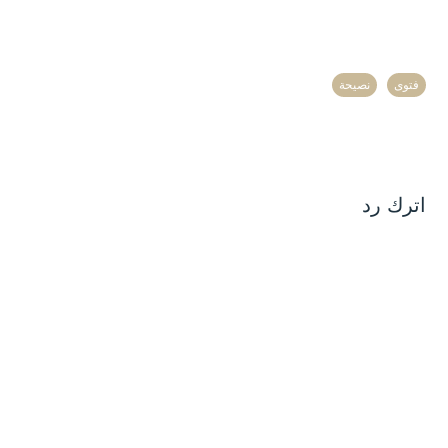
فتوى
نصيحة
اترك رد