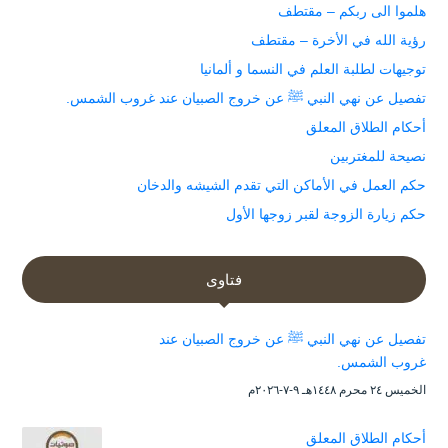
هلموا الى ربكم – مقتطف
رؤية الله في الأخرة – مقتطف
توجيهات لطلبة العلم في النسما و ألمانيا
تفصيل عن نهي النبي ﷺ عن خروج الصبيان عند غروب الشمس.
أحكام الطلاق المعلق
نصيحة للمغتربين
حكم العمل في الأماكن التي تقدم الشيشه والدخان
حكم زيارة الزوجة لقبر زوجها الأول
فتاوى
تفصيل عن نهي النبي ﷺ عن خروج الصبيان عند
غروب الشمس.
الخميس ۲٤ محرم ۱٤٤۸هـ ۹-۷-۲۰۲٦م
أحكام الطلاق المعلق