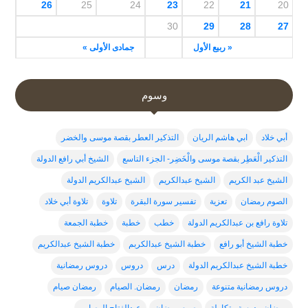
26
25
24
23
22
21
20
30
29
28
27
« ربيع الأول
جمادى الأولى »
وسوم
أبي خلاد
ابي هاشم الريان
التذكير العطر بقصة موسى والخضر
التذكير الْعَطِر بقصة موسى والْخَضِر- الجزء التاسع
الشيخ أبي رافع الدولة
الشيخ عبد الكريم
الشيخ عبدالكريم
الشيخ عبدالكريم الدولة
الصوم رمضان
تعزية
تفسير سورة البقرة
تلاوة
تلاوة أبي خلاد
تلاوة رافع بن عبدالكريم الدولة
خطب
خطبة
خطبة الجمعة
خطبة الشيخ أبو رافع
خطبة الشيخ عبدالكربم
خطبة الشيخ عبدالكريم
خطبة الشيخ عبدالكريم الدولة
درس
دروس
دروس رمضانية
دروس رمضانية متنوعة
رمضان
رمضان. الصيام
رمضان صيام
رمضان مدرسة متكاملة
صوم رمضان
عبدالفتاح الوصابي