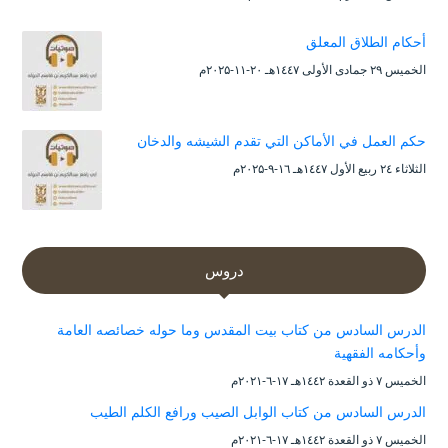
أحكام الطلاق المعلق
الخميس ۲۹ جمادى الأولى ۱٤٤۷هـ ۲۰-۱۱-۲۰۲۵م
حكم العمل في الأماكن التي تقدم الشيشه والدخان
الثلاثاء ۲٤ ربيع الأول ۱٤٤۷هـ ۱٦-۹-۲۰۲۵م
دروس
الدرس السادس من كتاب بيت المقدس وما حوله خصائصه العامة
وأحكامه الفقهية
الخميس ۷ ذو القعدة ۱٤٤۲هـ ۱۷-٦-۲۰۲۱م
الدرس السادس من كتاب الوابل الصيب ورافع الكلم الطيب
الخميس ۷ ذو القعدة ۱٤٤۲هـ ۱۷-٦-۲۰۲۱م