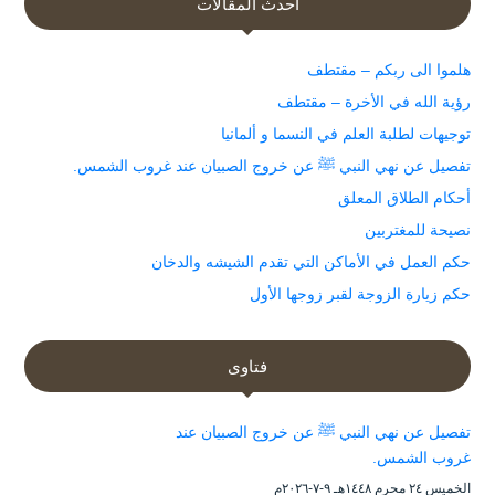
أحدث المقالات
هلموا الى ربكم – مقتطف
رؤية الله في الأخرة – مقتطف
توجيهات لطلبة العلم في النسما و ألمانيا
تفصيل عن نهي النبي ﷺ عن خروج الصبيان عند غروب الشمس.
أحكام الطلاق المعلق
نصيحة للمغتربين
حكم العمل في الأماكن التي تقدم الشيشه والدخان
حكم زيارة الزوجة لقبر زوجها الأول
فتاوى
تفصيل عن نهي النبي ﷺ عن خروج الصبيان عند
غروب الشمس.
الخميس ۲٤ محرم ۱٤٤۸هـ ۹-۷-۲۰۲٦م