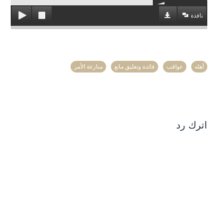
نافذة
أهله
عواقب
فائدة وتعليق ماتع
منازعة الأمر
اترك رد