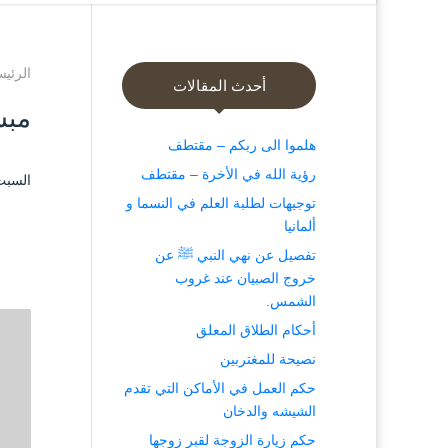
الرئيس
أحدث المقالات
مبش
هلموا الى ربكم – مقتطف
رؤية الله في الأخرة – مقتطف
السبت ۲٤ شعبان ۱٤۳۸ هـ الموافق ۲۰ ما
توجيهات لطلبة العلم في النسما و
ألمانيا
تفصيل عن نهي النبي ﷺ عن
خروج الصبيان عند غروب
الشمس.
أحكام الطلاق المعلق
نصيحة للمغتربين
حكم العمل في الأماكن التي تقدم
الشيشه والدخان
حكم زيارة الزوجة لقبر زوجها