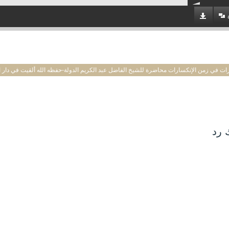
ت في زمن الإنكسارات محاضرة للشيخ الفاضل عبد الكريم الدولة-حفظه الله ألقيت في دا
 رد