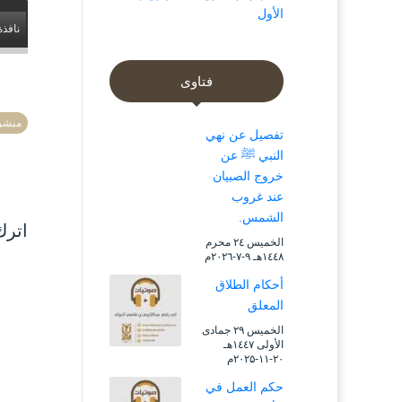
الأول
نافذة
فتاوى
مبشرا
تفصيل عن نهي
النبي ﷺ عن
خروج الصبيان
عند غروب
الشمس.
اترك
الخميس ۲٤ محرم
۱٤٤۸هـ ۹-۷-۲۰۲٦م
أحكام الطلاق
المعلق
الخميس ۲۹ جمادى
الأولى ۱٤٤۷هـ
۲۰-۱۱-۲۰۲۵م
حكم العمل في