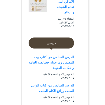
الأماكن التي
تقدم الشيشه
والدخان
الثلاثاء ۲٤ ربيع
الأول ۱٤٤۷هـ
۱٦-۹-۲۰۲۵م
دروس
الدرس السادس من كتاب بيت
المقدس وما حوله خصائصه العامة
وأحكامه الفقهية
الخميس ۷ ذو القعدة ۱٤٤۲هـ
۱۷-٦-۲۰۲۱م
الدرس السادس من كتاب الوابل
الصيب ورافع الكلم الطيب
الخميس ۷ ذو القعدة ۱٤٤۲هـ
۱۷-٦-۲۰۲۱م