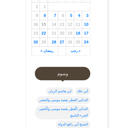
2
1
9
8
7
6
5
4
3
16
15
14
13
12
11
10
23
22
21
20
19
18
17
30
29
28
27
26
25
24
« رجب
رمضان »
وسوم
أبي خلاد
ابي هاشم الريان
التذكير العطر بقصة موسى والخضر
التذكير الْعَطِر بقصة موسى والْخَضِر-
الجزء التاسع
الشيخ أبي رافع الدولة