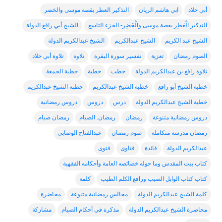
أبي خلاد
ابي هاشم الريان
التذكير العطر بقصة موسى والخضر
التذكير الْعَطِر بقصة موسى والْخَضِر- الجزء التاسع
الشيخ أبي رافع الدولة
الشيخ عبد الكريم
الشيخ عبدالكريم
الشيخ عبدالكريم الدولة
الصوم رمضان
تعزية
تفسير سورة البقرة
تلاوة
تلاوة أبي خلاد
تلاوة رافع بن عبدالكريم الدولة
خطب
خطبة
خطبة الجمعة
خطبة الشيخ أبو رافع
خطبة الشيخ عبدالكربم
خطبة الشيخ عبدالكريم
خطبة الشيخ عبدالكريم الدولة
درس
دروس
دروس رمضانية
دروس رمضانية متنوعة
رمضان
رمضان. الصيام
رمضان صيام
رمضان مدرسة متكاملة
صوم رمضان
عبدالفتاح الوصابي
عبدالكريم الدولة
فائدة
فتاوى
فتوى
كتاب بيت المقدس وما حوله خصائصه العامة وأحكامه الفقهية
كتاب كتاب الوابل الصيب ورافع الكلم الطيب
كلمة
كلمة الشيخ عبدالكريم الدولة
مجالس رمضانية متنوعة
محاضرة
محاضرة الشيخ عبدالكريم الدولة
مذكرة في أحكام الصيام
مشاركة