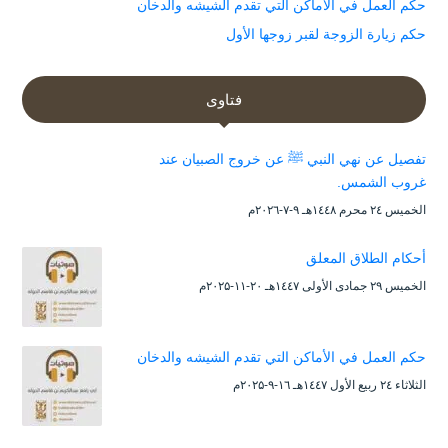
حكم العمل في الأماكن التي تقدم الشيشه والدخان
حكم زيارة الزوجة لقبر زوجها الأول
فتاوى
تفصيل عن نهي النبي ﷺ عن خروج الصبيان عند
غروب الشمس.
الخميس ۲٤ محرم ۱٤٤۸هـ ۹-۷-۲۰۲٦م
أحكام الطلاق المعلق
الخميس ۲۹ جمادى الأولى ۱٤٤۷هـ ۲۰-۱۱-۲۰۲۵م
حكم العمل في الأماكن التي تقدم الشيشه والدخان
الثلاثاء ۲٤ ربيع الأول ۱٤٤۷هـ ۱٦-۹-۲۰۲۵م