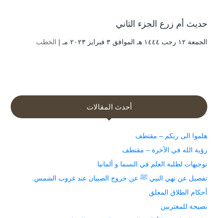
حديث أم زرع الجزء الثاني
الجمعة ۱۲ رجب ۱٤٤٤ هـ الموافق ۳ فبراير ۲۰۲۳ مـ |
الخطب
أحدث المقالات
هلموا الى ربكم – مقتطف
رؤية الله في الأخرة – مقتطف
توجيهات لطلبة العلم في النسما و ألمانيا
تفصيل عن نهي النبي ﷺ عن خروج الصبيان عند غروب الشمس.
أحكام الطلاق المعلق
نصيحة للمغتربين