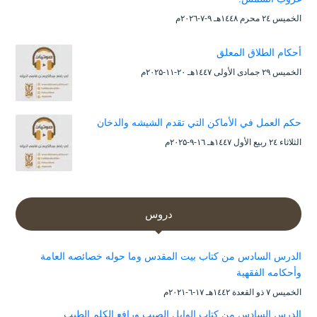
الخميس ۲٤ محرم ۱٤٤۸هـ ۹-۷-۲۰۲٦م
أحكام الطلاق المعلق
الخميس ۲۹ جمادى الأولى ۱٤٤۷هـ ۲۰-۱۱-۲۰۲۵م
حكم العمل في الأماكن التي تقدم الشيشه والدخان
الثلاثاء ۲٤ ربيع الأول ۱٤٤۷هـ ۱٦-۹-۲۰۲۵م
دروس
الدرس السادس من كتاب بيت المقدس وما حوله خصائصه العامة
وأحكامه الفقهية
الخميس ۷ ذو القعدة ۱٤٤۲هـ ۱۷-٦-۲۰۲۱م
الدرس السادس من كتاب الوابل الصيب ورافع الكلم الطيب