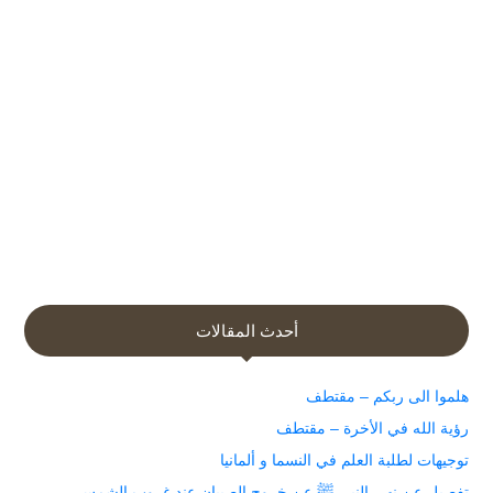
أحدث المقالات
هلموا الى ربكم – مقتطف
رؤية الله في الأخرة – مقتطف
توجيهات لطلبة العلم في النسما و ألمانيا
تفصيل عن نهي النبي ﷺ عن خروج الصبيان عند غروب الشمس.