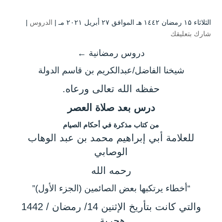
الثلاثاء ۱۵ رمضان ۱٤٤۲ هـ الموافق ۲۷ أبريل ۲۰۲۱ مـ |
الدروس
|
شارك بتعليقك
دروس رمضانية ←
شيخنا الفاضل/عبدالكريم بن قاسم الدولة
حفظه الله تعالى ورعاه.
درس بعد صلاة العصر
من كتاب مذكرة في أحكام الصيام
للعلامة أبي إبراهيم محمد بن عبد الوهاب
الوصابي
رحمه الله
“أخطاء يرتكبها بعض الصائمين (الجزء الأول)”
والتي كانت بتأريخ الإثنين 14/ رمضان / 1442
هجرية.