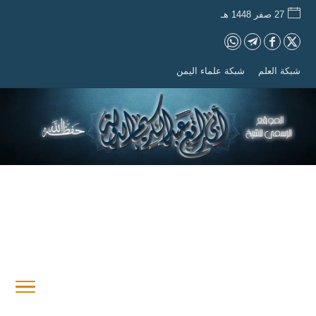
27 صفر 1448 هـ
شبكة العلم
شبكة علماء اليمن