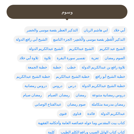
وسوم
أبي خلاد
ابي هاشم الريان
التذكير العطر بقصة موسى والخضر
التذكير الْعَطِر بقصة موسى والْخَضِر- الجزء التاسع
الشيخ أبي رافع الدولة
الشيخ عبد الكريم
الشيخ عبدالكريم
الشيخ عبدالكريم الدولة
الصوم رمضان
تعزية
تفسير سورة البقرة
تلاوة
تلاوة أبي خلاد
تلاوة رافع بن عبدالكريم الدولة
خطب
خطبة
خطبة الجمعة
خطبة الشيخ أبو رافع
خطبة الشيخ عبدالكربم
خطبة الشيخ عبدالكريم
خطبة الشيخ عبدالكريم الدولة
درس
دروس
دروس رمضانية
دروس رمضانية متنوعة
رمضان
رمضان. الصيام
رمضان صيام
رمضان مدرسة متكاملة
صوم رمضان
عبدالفتاح الوصابي
عبدالكريم الدولة
فائدة
فتاوى
فتوى
كتاب بيت المقدس وما حوله خصائصه العامة وأحكامه الفقهية
كتاب كتاب الوابل الصيب ورافع الكلم الطيب
كلمة