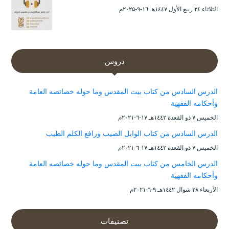
الثلاثاء ۲٤ ربيع الأول ۱٤٤۷هـ ۱٦-۹-۲۰۲۵م
دروس
الدرس السادس من كتاب بيت المقدس وما حوله خصائصه العامة
وأحكامه الفقهية
الخميس ۷ ذو القعدة ۱٤٤۲هـ ۱۷-٦-۲۰۲۱م
الدرس السادس من كتاب الوابل الصيب ورافع الكلم الطيب
الخميس ۷ ذو القعدة ۱٤٤۲هـ ۱۷-٦-۲۰۲۱م
الدرس الخامس من كتاب بيت المقدس وما حوله خصائصه العامة
وأحكامه الفقهية
الأربعاء ۲۸ شوال ۱٤٤۲هـ ۹-٦-۲۰۲۱م
تصنيفات