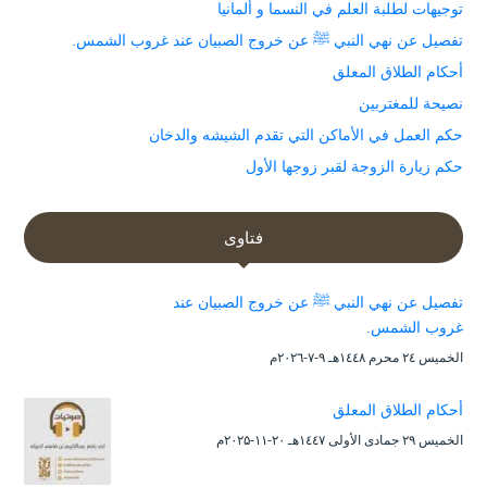
توجيهات لطلبة العلم في النسما و ألمانيا
تفصيل عن نهي النبي ﷺ عن خروج الصبيان عند غروب الشمس.
أحكام الطلاق المعلق
نصيحة للمغتربين
حكم العمل في الأماكن التي تقدم الشيشه والدخان
حكم زيارة الزوجة لقبر زوجها الأول
فتاوى
تفصيل عن نهي النبي ﷺ عن خروج الصبيان عند
غروب الشمس.
الخميس ۲٤ محرم ۱٤٤۸هـ ۹-۷-۲۰۲٦م
أحكام الطلاق المعلق
الخميس ۲۹ جمادى الأولى ۱٤٤۷هـ ۲۰-۱۱-۲۰۲۵م