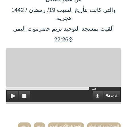
والتي كانت بتأريخ السبت 19/ رمضان / 1442
هجرية.
ألقيت بمسجد التوحيد تريم حضرموت اليمن
⌚22:26
نافذة
الشيخ أبي رافع الدولة
الشيخ عبدالكريم الدولة
درس
دروس