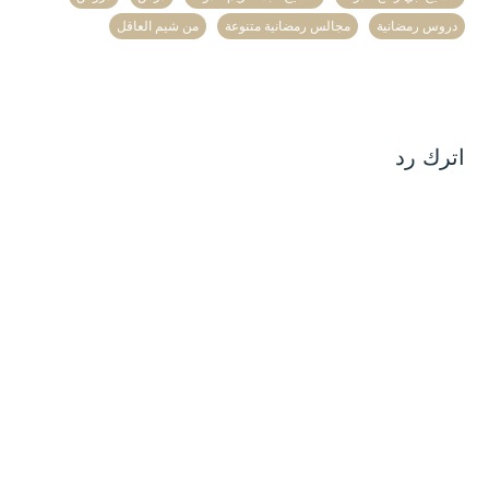
دروس رمضانية
مجالس رمضانية متنوعة
من شيم العاقل
اترك رد