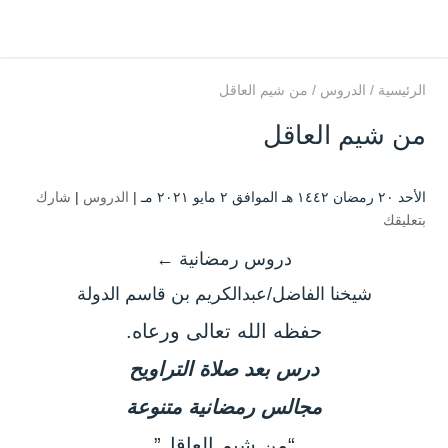
الرئيسية
/
الدروس
/
من شيم العاقل
من شيم العاقل
الأحد ۲۰ رمضان ۱٤٤۲ هـ الموافق ۲ مايو ۲۰۲۱ مـ |
الدروس
|
شارك
بتعليقك
دروس رمضانية ←
شيخنا الفاضل/عبدالكريم بن قاسم الدولة
حفظه الله تعالى ورعاه.
درس بعد صلاة التراويح
مجالس رمضانية متنوعة
“من شيم العاقل”