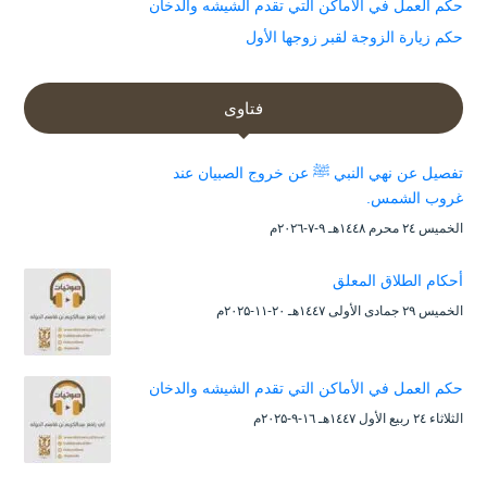
حكم العمل في الأماكن التي تقدم الشيشه والدخان
حكم زيارة الزوجة لقبر زوجها الأول
فتاوى
تفصيل عن نهي النبي ﷺ عن خروج الصبيان عند
غروب الشمس.
الخميس ۲٤ محرم ۱٤٤۸هـ ۹-۷-۲۰۲٦م
أحكام الطلاق المعلق
الخميس ۲۹ جمادى الأولى ۱٤٤۷هـ ۲۰-۱۱-۲۰۲۵م
حكم العمل في الأماكن التي تقدم الشيشه والدخان
الثلاثاء ۲٤ ربيع الأول ۱٤٤۷هـ ۱٦-۹-۲۰۲۵م