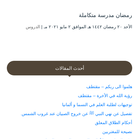
رمضان مدرسة متكاملة
الأحد ۲۰ رمضان ۱٤٤۲ هـ الموافق ۲ مايو ۲۰۲۱ مـ |
الدروس
أحدث المقالات
هلموا الى ربكم – مقتطف
رؤية الله في الأخرة – مقتطف
توجيهات لطلبة العلم في النسما و ألمانيا
تفصيل عن نهي النبي ﷺ عن خروج الصبيان عند غروب الشمس.
أحكام الطلاق المعلق
نصيحة للمغتربين