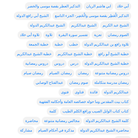
أبي خلاد
ابي هاشم الريان
التذكير العطر بقصة موسى والخضر
التذكير الْعَطِر بقصة موسى والْخَضِر- الجزء التاسع
الشيخ أبي رافع الدولة
الشيخ عبد الكريم
الشيخ عبدالكريم
الشيخ عبدالكريم الدولة
الصوم رمضان
تعزية
تفسير سورة البقرة
تلاوة
تلاوة أبي خلاد
تلاوة رافع بن عبدالكريم الدولة
خطب
خطبة
خطبة الجمعة
خطبة الشيخ أبو رافع
خطبة الشيخ عبدالكربم
خطبة الشيخ عبدالكريم
خطبة الشيخ عبدالكريم الدولة
درس
دروس
دروس رمضانية
دروس رمضانية متنوعة
رمضان
رمضان. الصيام
رمضان صيام
رمضان مدرسة متكاملة
صوم رمضان
عبدالفتاح الوصابي
عبدالكريم الدولة
فائدة
فتاوى
فتوى
كتاب بيت المقدس وما حوله خصائصه العامة وأحكامه الفقهية
كتاب كتاب الوابل الصيب ورافع الكلم الطيب
كلمة
كلمة الشيخ عبدالكريم الدولة
مجالس رمضانية متنوعة
محاضرة
محاضرة الشيخ عبدالكريم الدولة
مذكرة في أحكام الصيام
مشاركة