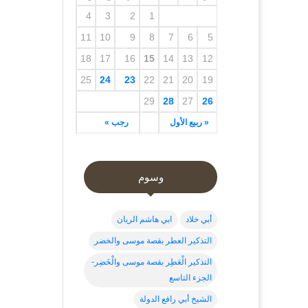
4
3
2
1
11
10
9
8
7
6
5
18
17
16
15
14
13
12
25
24
23
22
21
20
19
29
28
27
26
« ربيع الأول
رجب »
وسوم
أبي خلاد
ابي هاشم الريان
التذكير العطر بقصة موسى والخضر
التذكير الْعَطِر بقصة موسى والْخَضِر-
الجزء التاسع
الشيخ أبي رافع الدولة