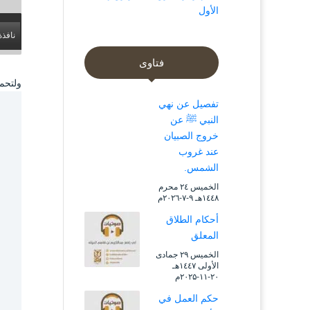
الأول
نافذة
فتاوى
ولتح‬‬
تفصيل عن نهي
النبي ﷺ عن
خروج الصبيان
عند غروب
الشمس.
الخميس ۲٤ محرم
۱٤٤۸هـ ۹-۷-۲۰۲٦م
أحكام الطلاق
المعلق
الخميس ۲۹ جمادى
الأولى ۱٤٤۷هـ
۲۰-۱۱-۲۰۲۵م
حكم العمل في