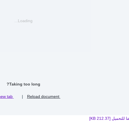
Loading...
Taking too long?
Open in new tab
|
Reload document
للتحميل [212.37 KB]