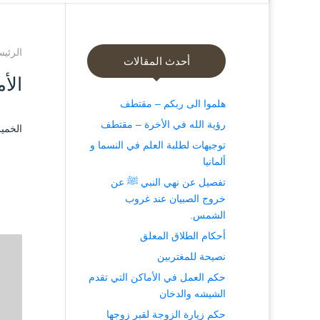
الرئيس
أحدث المقالات
الأ
هلموا الى ربكم – مقتطف
رؤية الله في الأخرة – مقتطف
الخميس ۲٤ جمادى الآخرة ۱٤۳۸ هـ المو
توجيهات لطلبة العلم في النسما و
ألمانيا
تفصيل عن نهي النبي ﷺ عن
خروج الصبيان عند غروب
الشمس.
أحكام الطلاق المعلق
نصيحة للمغتربين
حكم العمل في الأماكن التي تقدم
الشيشه والدخان
حكم زيارة الزوجة لقبر زوجها