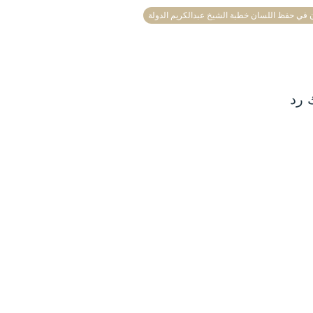
ن في حفظ اللسان خطبة الشيخ عبدالكريم الدولة
 رد