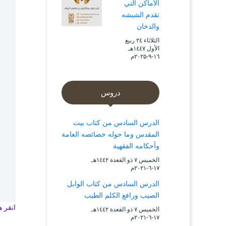
الأماكن التي
تقدم الشيشه
والدخان
الثلاثاء ۲٤ ربيع
الأول ۱٤٤۷هـ
۱٦-۹-۲۰۲۵م
دروس
الدرس السادس من كتاب بيت
المقدس وما حوله خصائصه العامة
وأحكامه الفقهية
الخميس ۷ ذو القعدة ۱٤٤۲هـ
۱۷-٦-۲۰۲۱م
الدرس السادس من كتاب الوابل
الصيب ورافع الكلم الطيب
انقر هنا 
الخميس ۷ ذو القعدة ۱٤٤۲هـ
۱۷-٦-۲۰۲۱م