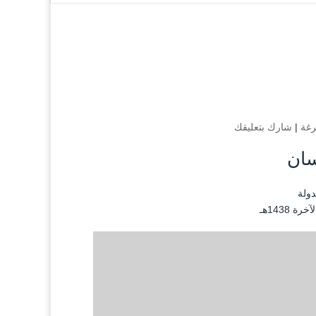
غة
|
شارك بتعليقك
سان
دولة