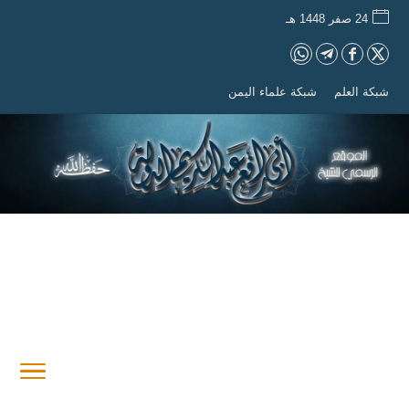
24 صفر 1448 هـ
شبكة العلم
شبكة علماء اليمن