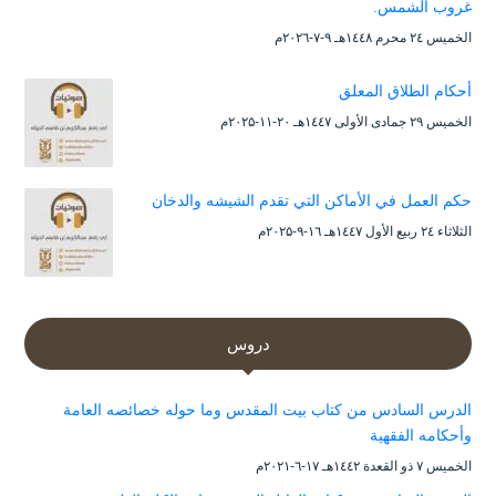
غروب الشمس.
الخميس ۲٤ محرم ۱٤٤۸هـ ۹-۷-۲۰۲٦م
أحكام الطلاق المعلق
الخميس ۲۹ جمادى الأولى ۱٤٤۷هـ ۲۰-۱۱-۲۰۲۵م
حكم العمل في الأماكن التي تقدم الشيشه والدخان
الثلاثاء ۲٤ ربيع الأول ۱٤٤۷هـ ۱٦-۹-۲۰۲۵م
دروس
الدرس السادس من كتاب بيت المقدس وما حوله خصائصه العامة
وأحكامه الفقهية
الخميس ۷ ذو القعدة ۱٤٤۲هـ ۱۷-٦-۲۰۲۱م