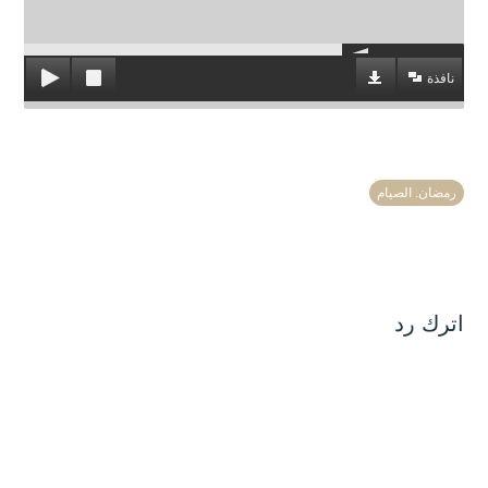
نافذة
رمضان. الصيام
اترك رد