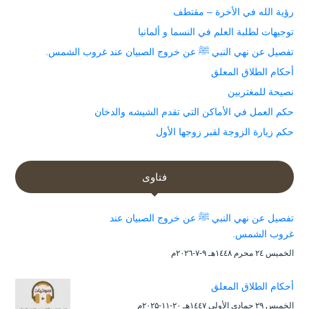
رؤية الله في الأخرة – مقتطف
توجيهات لطلبة العلم في النسما و ألمانيا
تفصيل عن نهي النبي ﷺ عن خروج الصبيان عند غروب الشمس.
أحكام الطلاق المعلق
نصيحة للمغتربين
حكم العمل في الأماكن التي تقدم الشيشه والدخان
حكم زيارة الزوجة لقبر زوجها الأول
فتاوى
تفصيل عن نهي النبي ﷺ عن خروج الصبيان عند
غروب الشمس.
الخميس ۲٤ محرم ۱٤٤۸هـ ۹-۷-۲۰۲٦م
أحكام الطلاق المعلق
الخميس ۲۹ جمادى الأولى ۱٤٤۷هـ ۲۰-۱۱-۲۰۲۵م