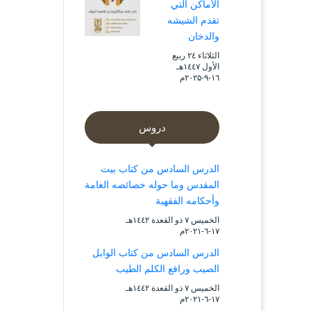
الأماكن التي
تقدم الشيشه
والدخان
الثلاثاء ۲٤ ربيع
الأول ۱٤٤۷هـ
۱٦-۹-۲۰۲۵م
دروس
الدرس السادس من كتاب بيت
المقدس وما حوله خصائصه العامة
وأحكامه الفقهية
الخميس ۷ ذو القعدة ۱٤٤۲هـ
۱۷-٦-۲۰۲۱م
الدرس السادس من كتاب الوابل
الصيب ورافع الكلم الطيب
الخميس ۷ ذو القعدة ۱٤٤۲هـ
۱۷-٦-۲۰۲۱م