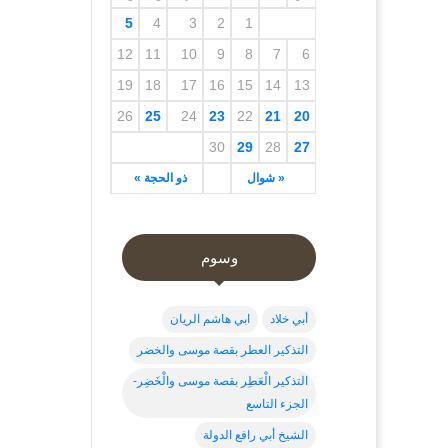
5
4
3
2
1
12
11
10
9
8
7
6
19
18
17
16
15
14
13
26
25
24
23
22
21
20
30
29
28
27
« شوال
ذو الحجة »
وسوم
أبي خلاد
ابي هاشم الريان
التذكير العطر بقصة موسى والخضر
التذكير الْعَطِر بقصة موسى والْخَضِر-
الجزء التاسع
الشيخ أبي رافع الدولة