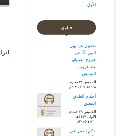
الأول
فتاوى
تفصيل عن نهي
اترك
النبي ﷺ عن
خروج الصبيان
عند غروب
الشمس.
الخميس ۲٤ محرم
۱٤٤۸هـ ۹-۷-۲۰۲٦م
أحكام الطلاق
المعلق
الخميس ۲۹ جمادى
الأولى ۱٤٤۷هـ
۲۰-۱۱-۲۰۲۵م
حكم العمل في