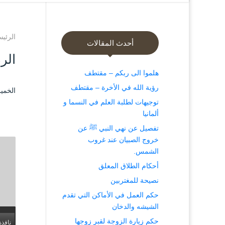
الرئيس
أحدث المقالات
الر
هلموا الى ربكم – مقتطف
رؤية الله في الأخرة – مقتطف
الخميس ۲۵ ذو القعدة ۱٤۳۸ هـ الموا
توجيهات لطلبة العلم في النسما و
ألمانيا
تفصيل عن نهي النبي ﷺ عن
خروج الصبيان عند غروب
الشمس.
أحكام الطلاق المعلق
نصيحة للمغتربين
حكم العمل في الأماكن التي تقدم
الشيشه والدخان
حكم زيارة الزوجة لقبر زوجها
نافذة