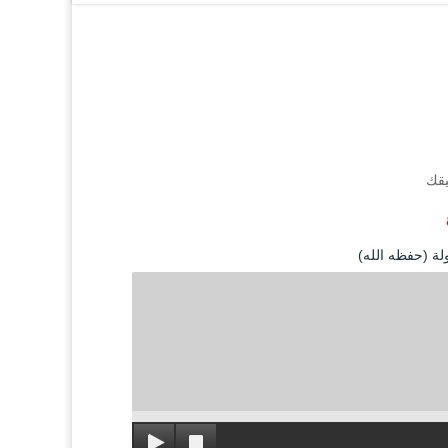
يقك
لة (حفظه الله)