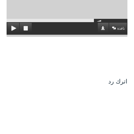
نافذة
اترك رد