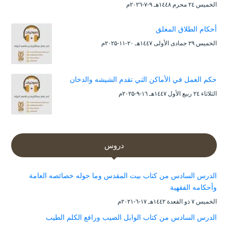
الخميس ۲٤ محرم ۱٤٤۸هـ ۹-۷-۲۰۲٦م
أحكام الطلاق المعلق
الخميس ۲۹ جمادى الأولى ۱٤٤۷هـ ۲۰-۱۱-۲۰۲۵م
حكم العمل في الأماكن التي تقدم الشيشه والدخان
الثلاثاء ۲٤ ربيع الأول ۱٤٤۷هـ ۱٦-۹-۲۰۲۵م
دروس
الدرس السادس من كتاب بيت المقدس وما حوله خصائصه العامة
وأحكامه الفقهية
الخميس ۷ ذو القعدة ۱٤٤۲هـ ۱۷-٦-۲۰۲۱م
الدرس السادس من كتاب الوابل الصيب ورافع الكلم الطيب