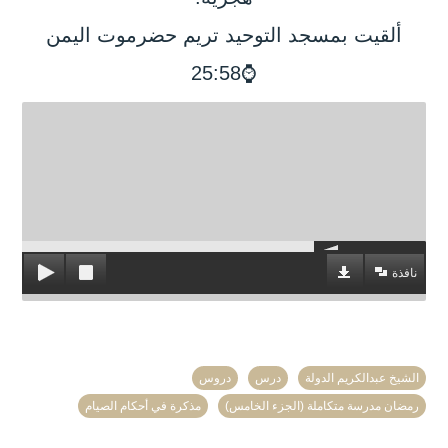
ألقيت بمسجد التوحيد تريم حضرموت اليمن
⌚25:58
نافذة
الشيخ عبدالكريم الدولة
درس
دروس
رمضان مدرسة متكاملة (الجزء الخامس)
مذكرة في أحكام الصيام