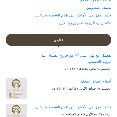
نصيحة للمغتربين
حكم العمل في الأماكن التي تقدم الشيشه والدخان
حكم زيارة الزوجة لقبر زوجها الأول
فتاوى
تفصيل عن نهي النبي ﷺ عن خروج الصبيان عند
غروب الشمس.
الخميس ۲٤ محرم ۱٤٤۸هـ ۹-۷-۲۰۲٦م
أحكام الطلاق المعلق
الخميس ۲۹ جمادى الأولى ۱٤٤۷هـ ۲۰-۱۱-۲۰۲۵م
حكم العمل في الأماكن التي تقدم الشيشه والدخان
الثلاثاء ۲٤ ربيع الأول ۱٤٤۷هـ ۱٦-۹-۲۰۲۵م