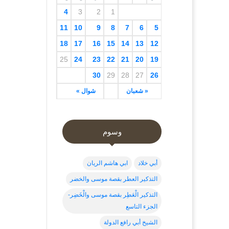
4
3
2
1
11
10
9
8
7
6
5
18
17
16
15
14
13
12
25
24
23
22
21
20
19
30
29
28
27
26
« شعبان
شوال »
وسوم
أبي خلاد
ابي هاشم الريان
التذكير العطر بقصة موسى والخضر
التذكير الْعَطِر بقصة موسى والْخَضِر-
الجزء التاسع
الشيخ أبي رافع الدولة