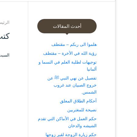
الرئيس
أحدث المقالات
كتب
هلموا الى ربكم – مقتطف
رؤية الله في الأخرة – مقتطف
السبت ۲٦ رمضان ۱٤٤۲ هـ الموافق ۸ ما
توجيهات لطلبة العلم في النسما و
ألمانيا
تفصيل عن نهي النبي ﷺ عن
خروج الصبيان عند غروب
الشمس.
أحكام الطلاق المعلق
نصيحة للمغتربين
حكم العمل في الأماكن التي تقدم
الشيشه والدخان
حكم زيارة الزوجة لقبر زوجها