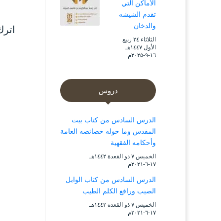
الأماكن التي
تقدم الشيشه
والدخان
اترك
الثلاثاء ۲٤ ربيع
الأول ۱٤٤۷هـ
۱٦-۹-۲۰۲۵م
دروس
الدرس السادس من كتاب بيت
المقدس وما حوله خصائصه العامة
وأحكامه الفقهية
الخميس ۷ ذو القعدة ۱٤٤۲هـ
۱۷-٦-۲۰۲۱م
الدرس السادس من كتاب الوابل
الصيب ورافع الكلم الطيب
الخميس ۷ ذو القعدة ۱٤٤۲هـ
۱۷-٦-۲۰۲۱م