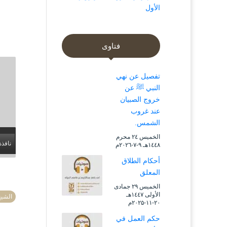
الأول
فتاوى
تفصيل عن نهي
النبي ﷺ عن
خروج الصبيان
عند غروب
الشمس.
الخميس ۲٤ محرم
نافذة
۱٤٤۸هـ ۹-۷-۲۰۲٦م
أحكام الطلاق
المعلق
الخميس ۲۹ جمادى
الأولى ۱٤٤۷هـ
الشيخ
۲۰-۱۱-۲۰۲۵م
حكم العمل في