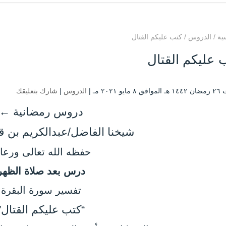
ية
/
الدروس
/
كتب عليكم القتال
 عليكم القتال
يو ۲۰۲۱ مـ |
الدروس
|
شارك بتعليقك
دروس رمضانية ←
شيخنا الفاضل/عبدالكريم بن ق
حفظه الله تعالى ورعاه
درس بعد صلاة الظهر
تفسير سورة البقرة
“كتب عليكم القتال”