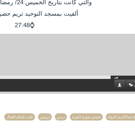
والتي كانت بتأريخ الخميس 24/ رمضان / 1442 هجرية.
ألقيت بمسجد التوحيد تريم حض
⌚27:48
 عبدالكريم الدولة
تفسير سورة البقرة
درس
دروس
كتب عليكم القتال