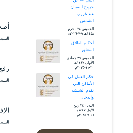
النبي ﷺ عن
خروج الصبيان
عند غروب
الشمس.
أصحا
الخميس ۲٤ محرم
۱٤٤۸هـ ۹-۷-۲۰۲٦م
السبت ٤ رجب ۱٤۳۸ هـ الموافق ۱ أبري
أحكام الطلاق
المعلق
الخميس ۲۹ جمادى
الأولى ۱٤٤۷هـ
رفع 
۲۰-۱۱-۲۰۲۵م
حكم العمل في
السبت ٤ رجب ۱٤۳۸ هـ الموافق ۱ أبري
الأماكن التي
تقدم الشيشه
والدخان
الثلاثاء ۲٤ ربيع
الإف
الأول ۱٤٤۷هـ
۱٦-۹-۲۰۲۵م
السبت ٤ رجب ۱٤۳۸ هـ الموافق ۱ أبري