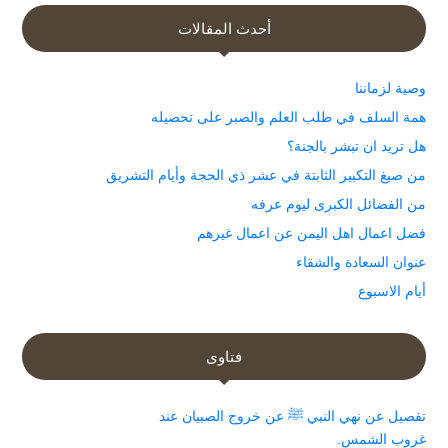
أحدث المقالات
وصية لزماننا
همة السلف في طلب العلم والصبر على تحصيله
هل تريد ان تبشر بالجنة؟
من صيغ التكبير الثابتة في عشر ذي الحجة وأيام التشريق
من الفضائل الكبرى ليوم عرفه
فضل اعمال اهل اليمن عن اعمال غيرهم
عنوان السعادة والشقاء
أيام الاسبوع
فتاوى
تفصيل عن نهي النبي ﷺ عن خروج الصبيان عند
غروب الشمس.