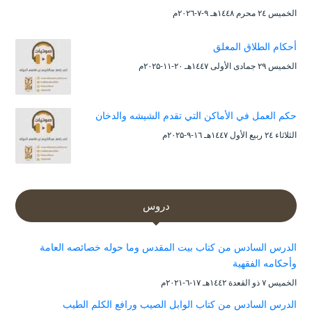
الخميس ۲٤ محرم ۱٤٤۸هـ ۹-۷-۲۰۲٦م
أحكام الطلاق المعلق
الخميس ۲۹ جمادى الأولى ۱٤٤۷هـ ۲۰-۱۱-۲۰۲۵م
حكم العمل في الأماكن التي تقدم الشيشه والدخان
الثلاثاء ۲٤ ربيع الأول ۱٤٤۷هـ ۱٦-۹-۲۰۲۵م
دروس
الدرس السادس من كتاب بيت المقدس وما حوله خصائصه العامة
وأحكامه الفقهية
الخميس ۷ ذو القعدة ۱٤٤۲هـ ۱۷-٦-۲۰۲۱م
الدرس السادس من كتاب الوابل الصيب ورافع الكلم الطيب