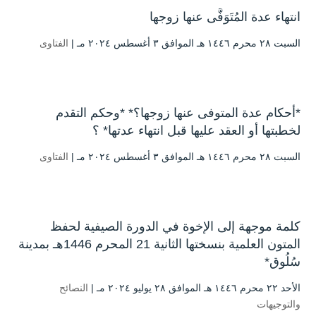
انتهاء عدة المُتَوَفَّى عنها زوجها
السبت ۲۸ محرم ۱٤٤٦ هـ الموافق ۳ أغسطس ۲۰۲٤ مـ |
الفتاوى
*أحكام عدة المتوفى عنها زوجها؟* *وحكم التقدم
لخطبتها أو العقد عليها قبل انتهاء عدتها* ؟
السبت ۲۸ محرم ۱٤٤٦ هـ الموافق ۳ أغسطس ۲۰۲٤ مـ |
الفتاوى
كلمة موجهة إلى الإخوة في الدورة الصيفية لحفظ
المتون العلمية بنسختها الثانية 21 المحرم 1446هـ بمدينة
سُلُوق*
الأحد ۲۲ محرم ۱٤٤٦ هـ الموافق ۲۸ يوليو ۲۰۲٤ مـ |
النصائح
والتوجيهات