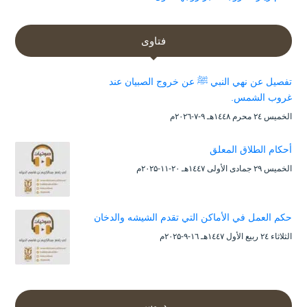
فتاوى
تفصيل عن نهي النبي ﷺ عن خروج الصبيان عند
غروب الشمس.
الخميس ۲٤ محرم ۱٤٤۸هـ ۹-۷-۲۰۲٦م
أحكام الطلاق المعلق
الخميس ۲۹ جمادى الأولى ۱٤٤۷هـ ۲۰-۱۱-۲۰۲۵م
حكم العمل في الأماكن التي تقدم الشيشه والدخان
الثلاثاء ۲٤ ربيع الأول ۱٤٤۷هـ ۱٦-۹-۲۰۲۵م
دروس