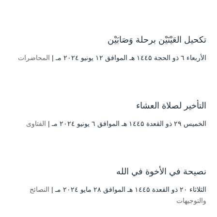
تكحيل العَيْنَيْن برحلة وَصَابَيْن
الأربعاء ٦ ذو الحجة ۱٤٤۵ هـ الموافق ۱۲ يونيو ۲۰۲٤ مـ |
المحاضرات
التأخير لصلاة العشاء
الخميس ۲۹ ذو القعدة ۱٤٤۵ هـ الموافق ٦ يونيو ۲۰۲٤ مـ |
الفتاوى
نصيحة في الأخوة في الله
الثلاثاء ۲۰ ذو القعدة ۱٤٤۵ هـ الموافق ۲۸ مايو ۲۰۲٤ مـ |
النصائح
والتوجيهات