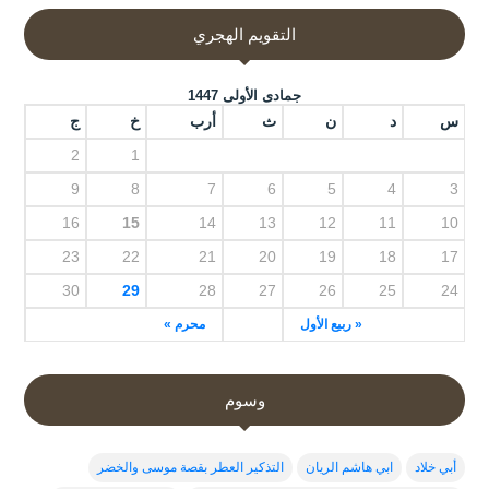
التقويم الهجري
جمادى الأولى 1447
س
د
ن
ث
أرب
خ
ج
2
1
9
8
7
6
5
4
3
16
15
14
13
12
11
10
23
22
21
20
19
18
17
30
29
28
27
26
25
24
« ربيع الأول
محرم »
وسوم
أبي خلاد
ابي هاشم الريان
التذكير العطر بقصة موسى والخضر