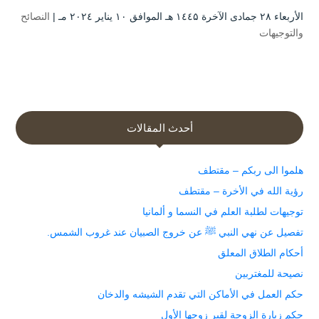
الأربعاء ۲۸ جمادى الآخرة ۱٤٤۵ هـ الموافق ۱۰ يناير ۲۰۲٤ مـ |
النصائح
والتوجيهات
أحدث المقالات
هلموا الى ربكم – مقتطف
رؤية الله في الأخرة – مقتطف
توجيهات لطلبة العلم في النسما و ألمانيا
تفصيل عن نهي النبي ﷺ عن خروج الصبيان عند غروب الشمس.
أحكام الطلاق المعلق
نصيحة للمغتربين
حكم العمل في الأماكن التي تقدم الشيشه والدخان
حكم زيارة الزوجة لقبر زوجها الأول