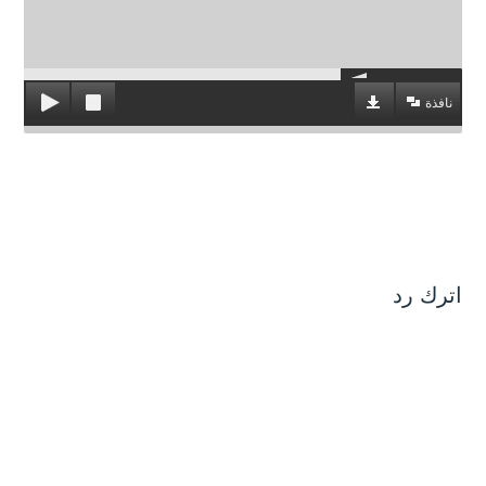
نافذة
اترك رد