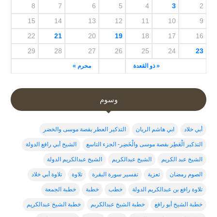
8
7
6
5
4
3
2
15
14
13
12
11
10
9
22
21
20
19
18
17
16
29
28
27
26
25
24
23
« ذو القعدة
محرم »
وسوم
أبي خلاد
ابي هاشم الريان
التذكير العطر بقصة موسى والخضر
التذكير الْعَطِر بقصة موسى والْخَضِر- الجزء التاسع
الشيخ أبي رافع الدولة
الشيخ عبد الكريم
الشيخ عبدالكريم
الشيخ عبدالكريم الدولة
الصوم رمضان
تعزية
تفسير سورة البقرة
تلاوة
تلاوة أبي خلاد
تلاوة رافع بن عبدالكريم الدولة
خطب
خطبة
خطبة الجمعة
خطبة الشيخ أبو رافع
خطبة الشيخ عبدالكربم
خطبة الشيخ عبدالكريم