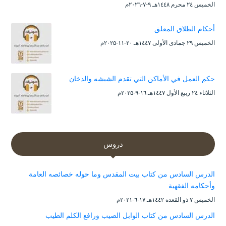
الخميس ۲٤ محرم ۱٤٤۸هـ ۹-۷-۲۰۲٦م
أحكام الطلاق المعلق
الخميس ۲۹ جمادى الأولى ۱٤٤۷هـ ۲۰-۱۱-۲۰۲۵م
حكم العمل في الأماكن التي تقدم الشيشه والدخان
الثلاثاء ۲٤ ربيع الأول ۱٤٤۷هـ ۱٦-۹-۲۰۲۵م
دروس
الدرس السادس من كتاب بيت المقدس وما حوله خصائصه العامة
وأحكامه الفقهية
الخميس ۷ ذو القعدة ۱٤٤۲هـ ۱۷-٦-۲۰۲۱م
الدرس السادس من كتاب الوابل الصيب ورافع الكلم الطيب