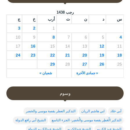
رجب 1438
س
د
ن
ث
أرب
خ
ج
3
2
1
10
9
8
7
6
5
4
17
16
15
14
13
12
11
24
23
22
21
20
19
18
29
28
27
26
25
« جمادى الآخرة
شعبان »
وسوم
أبي خلاد
ابي هاشم الريان
التذكير العطر بقصة موسى والخضر
التذكير الْعَطِر بقصة موسى والْخَضِر- الجزء التاسع
الشيخ أبي رافع الدولة
الشيخ عبد الكريم
الشيخ عبدالكريم
الشيخ عبدالكريم الدولة