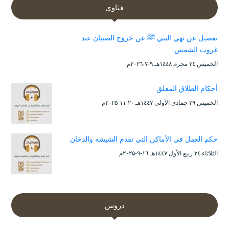
فتاوى
تفصيل عن نهي النبي ﷺ عن خروج الصبيان عند
غروب الشمس.
الخميس ۲٤ محرم ۱٤٤۸هـ ۹-۷-۲۰۲٦م
أحكام الطلاق المعلق
الخميس ۲۹ جمادى الأولى ۱٤٤۷هـ ۲۰-۱۱-۲۰۲۵م
حكم العمل في الأماكن التي تقدم الشيشه والدخان
الثلاثاء ۲٤ ربيع الأول ۱٤٤۷هـ ۱٦-۹-۲۰۲۵م
دروس