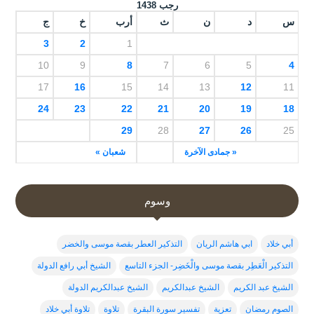
رجب 1438
س
د
ن
ث
أرب
خ
ج
3
2
1
10
9
8
7
6
5
4
17
16
15
14
13
12
11
24
23
22
21
20
19
18
29
28
27
26
25
« جمادى الآخرة
شعبان »
وسوم
أبي خلاد
ابي هاشم الريان
التذكير العطر بقصة موسى والخضر
التذكير الْعَطِر بقصة موسى والْخَضِر- الجزء التاسع
الشيخ أبي رافع الدولة
الشيخ عبد الكريم
الشيخ عبدالكريم
الشيخ عبدالكريم الدولة
الصوم رمضان
تعزية
تفسير سورة البقرة
تلاوة
تلاوة أبي خلاد