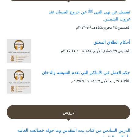
تفصيل عن نهي النبي ﷺ عن خروج الصبيان عند
غروب الشمس.
الخميس ۲٤ محرم ۱٤٤۸هـ ۹-۷-۲۰۲٦م
أحكام الطلاق المعلق
الخميس ۲۹ جمادى الأولى ۱٤٤۷هـ ۲۰-۱۱-۲۰۲۵م
حكم العمل في الأماكن التي تقدم الشيشه والدخان
الثلاثاء ۲٤ ربيع الأول ۱٤٤۷هـ ۱٦-۹-۲۰۲۵م
دروس
الدرس السادس من كتاب بيت المقدس وما حوله خصائصه العامة