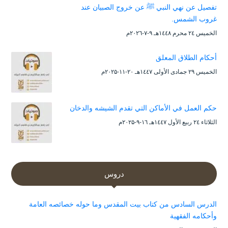
تفصيل عن نهي النبي ﷺ عن خروج الصبيان عند
غروب الشمس.
الخميس ۲٤ محرم ۱٤٤۸هـ ۹-۷-۲۰۲٦م
أحكام الطلاق المعلق
الخميس ۲۹ جمادى الأولى ۱٤٤۷هـ ۲۰-۱۱-۲۰۲۵م
حكم العمل في الأماكن التي تقدم الشيشه والدخان
الثلاثاء ۲٤ ربيع الأول ۱٤٤۷هـ ۱٦-۹-۲۰۲۵م
دروس
الدرس السادس من كتاب بيت المقدس وما حوله خصائصه العامة
وأحكامه الفقهية