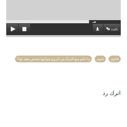
نافذة
فتاوى
فتوى
ما حكم منع المرأة من الزوج وتوكيها شخص يعقد لها؟
اترك رد