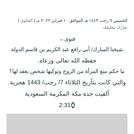
الخميس ۹ رجب ۱٤٤۳ هـ الموافق ۱۰ فبراير ۲۰۲۲ مـ |
الفتاوى
|
شارك بتعليقك
فتوى←
شيخنا المبارك/ أبي رافع عبد الكريم بن قاسم الدولة
حفظه الله تعالى ورعاه.
ما حكم منع المرأة من الزوج وتوكيها شخص يعقد لها؟
والتي كانت بتأريخ الثلاثاء 7/ رجب/ 1443 هجرية.
ألقيت جدة
مكة المكرمة السعودية
⌚2:31