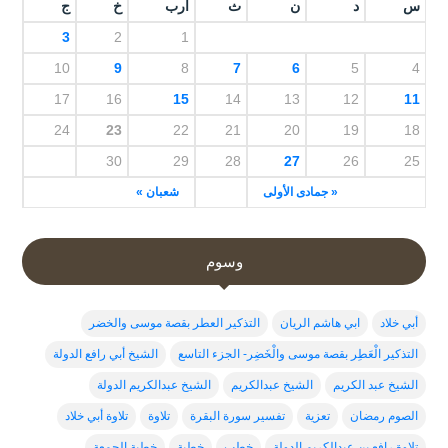
س
د
ن
ث
أرب
خ
ج
3
2
1
10
9
8
7
6
5
4
17
16
15
14
13
12
11
24
23
22
21
20
19
18
30
29
28
27
26
25
« جمادى الأولى
شعبان »
وسوم
أبي خلاد
ابي هاشم الريان
التذكير العطر بقصة موسى والخضر
التذكير الْعَطِر بقصة موسى والْخَضِر- الجزء التاسع
الشيخ أبي رافع الدولة
الشيخ عبد الكريم
الشيخ عبدالكريم
الشيخ عبدالكريم الدولة
الصوم رمضان
تعزية
تفسير سورة البقرة
تلاوة
تلاوة أبي خلاد
تلاوة رافع بن عبدالكريم الدولة
خطب
خطبة
خطبة الجمعة