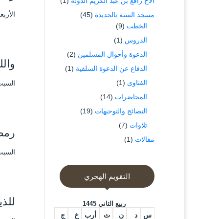
الاخ رافع بن عبد الكريم الدوله
(1)
الأربعاء ۳۰ رمضان ۱٤٤۲ هـ الموافق ۱۲
مسجد السنة بالحديدة
(45)
الخطب
(9)
الدروس
(1)
الدعوة وأحوال المسلمين
(2)
والل
الدفاع عن الدعوة السلفية
(1)
الفتاوى
(1)
السبت ۲٦ رمضان ۱٤٤۲ هـ الموافق ۸ ما
المحاضرات
(14)
النصائح والتوجيهات
(19)
تلاوات
(7)
رمضا
مقالات
(1)
السبت ۲٦ رمضان ۱٤٤۲ هـ الموافق ۸ ما
التقويم الهجري
للذي
ربيع الثاني 1445
س
د
ن
ث
أرب
خ
ج