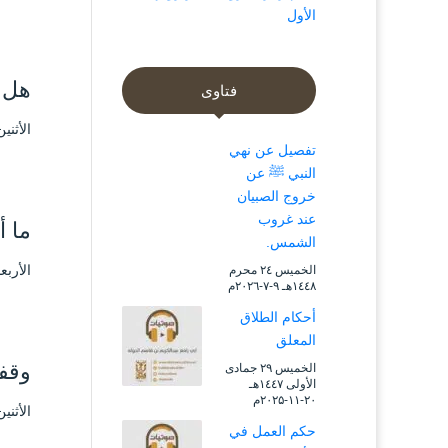
الأول
هل ي
فتاوى
الأثنين ٦ رجب ۱٤٤۳ هـ الموافق ۷ فبراير 
تفصيل عن نهي
النبي ﷺ عن
خروج الصبيان
عند غروب
ما أ
الشمس.
الأربعاء ۱۲ ربيع الثاني ۱٤٤۳ هـ الموافق ۷
الخميس ۲٤ محرم
۱٤٤۸هـ ۹-۷-۲۰۲٦م
أحكام الطلاق
المعلق
وقفا
الخميس ۲۹ جمادى
الأولى ۱٤٤۷هـ
۲۰-۱۱-۲۰۲۵م
الأثنين ۳ ربيع الثاني ۱٤٤۳ هـ الموافق ۸ نوفمب
حكم العمل في