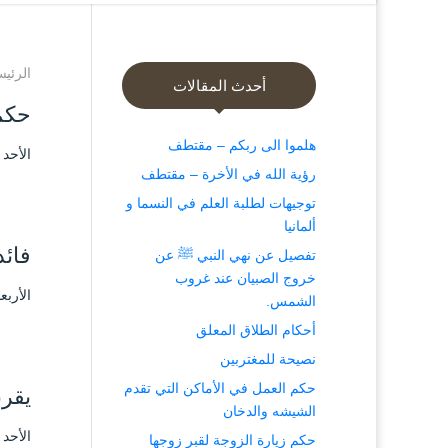
الرئيس
أحدث المقالات
حكم 
هلموا الى ربكم – مقتطف
الأحد ۲۱ ربيع الثاني ۱٤٤۵ هـ الموافق ۵ نوفمبر ۲۰۲۳ مـ 
رؤية الله في الأخرة – مقتطف
توجيهات لطلبة العلم في النسما و
ألمانيا
فائد
تفصيل عن نهي النبي ﷺ عن
خروج الصبيان عند غروب
الأربعاء ۱۵ ذو القعدة ۱٤٤۳ هـ الموافق ۵
الشمس.
أحكام الطلاق المعلق
نصيحة للمغتربين
حكم العمل في الأماكن التي تقدم
يقرب
الشيشه والدخان
الأحد ۵ ذو القعدة ۱٤٤۳ هـ الموافق ۵ يونيو ۲۰۲۲ مـ 
حكم زيارة الزوجة لقبر زوجها