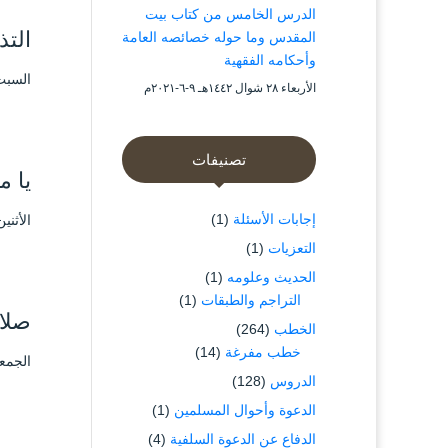
الدرس الخامس من كتاب بيت
التذ
المقدس وما حوله خصائصه العامة
وأحكامه الفقهية
السبت ۲ ذو القعدة ۱٤٤۲ هـ الموافق ۱۲ يو
الأربعاء ۲۸ شوال ۱٤٤۲هـ ۹-٦-۲۰۲۱م
تصنيفات
يا م
إجابات الأسئلة
(1)
الأثنين ۵ شوال ۱٤٤۲ هـ الموافق ۱۷ مايو 
التعزيات
(1)
الحديث وعلومه
(1)
التراجم والطبقات
(1)
صلاة 
الخطب
(264)
خطب مفرغة
(14)
الجمعة ۲ شوال ۱٤٤۲ هـ الموافق ۱٤ م
الدروس
(128)
الدعوة وأحوال المسلمين
(1)
الدفاع عن الدعوة السلفية
(4)