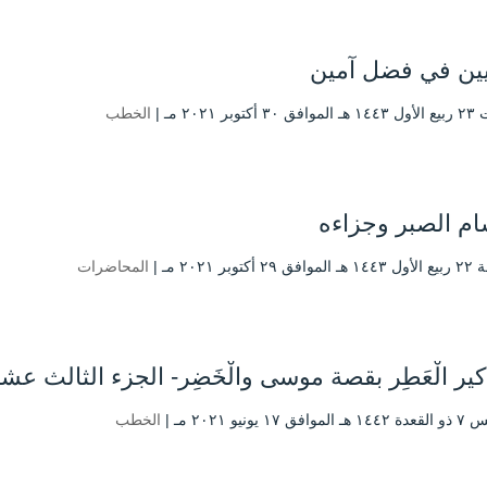
يين في فضل آمين
توبر ۲۰۲۱ مـ |
الخطب
ام الصبر وجزاءه
أكتوبر ۲۰۲۱ مـ |
المحاضرات
كير الْعَطِر بقصة موسى والْخَضِر- الجزء الثالث عش
ق ۱۷ يونيو ۲۰۲۱ مـ |
الخطب