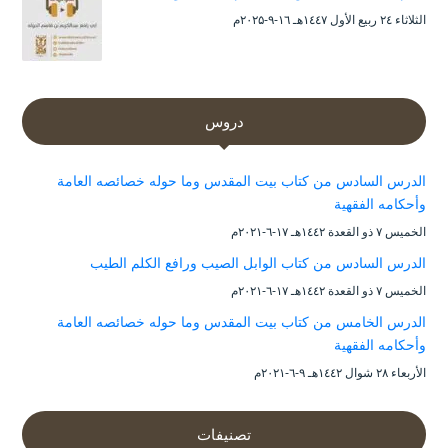
الثلاثاء ۲٤ ربيع الأول ۱٤٤۷هـ ۱٦-۹-۲۰۲۵م
دروس
الدرس السادس من كتاب بيت المقدس وما حوله خصائصه العامة
وأحكامه الفقهية
الخميس ۷ ذو القعدة ۱٤٤۲هـ ۱۷-٦-۲۰۲۱م
الدرس السادس من كتاب الوابل الصيب ورافع الكلم الطيب
الخميس ۷ ذو القعدة ۱٤٤۲هـ ۱۷-٦-۲۰۲۱م
الدرس الخامس من كتاب بيت المقدس وما حوله خصائصه العامة
وأحكامه الفقهية
الأربعاء ۲۸ شوال ۱٤٤۲هـ ۹-٦-۲۰۲۱م
تصنيفات